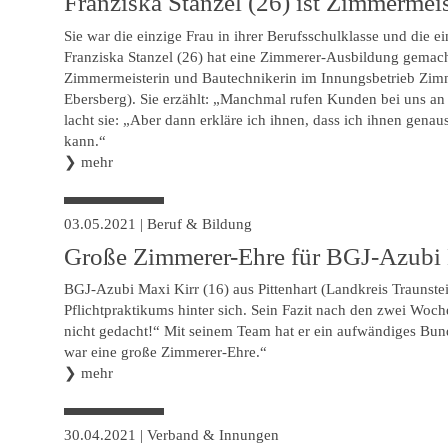
Franziska Stanzel (26) ist Zimmermeis
Sie war die einzige Frau in ihrer Berufsschulklasse und die e
Franziska Stanzel (26) hat eine Zimmerer-Ausbildung gemacht 
Zimmermeisterin und Bautechnikerin im Innungsbetrieb Zimm
Ebersberg). Sie erzählt: „Manchmal rufen Kunden bei uns an 
lacht sie: „Aber dann erkläre ich ihnen, dass ich ihnen gena
kann.“
❯
mehr
03.05.2021
|
Beruf & Bildung
Große Zimmerer-Ehre für BGJ-Azubi 
BGJ-Azubi Maxi Kirr (16) aus Pittenhart (Landkreis Traunstein
Pflichtpraktikums hinter sich. Sein Fazit nach den zwei Woch
nicht gedacht!“ Mit seinem Team hat er ein aufwändiges Bun
war eine große Zimmerer-Ehre.“
❯
mehr
30.04.2021
|
Verband & Innungen