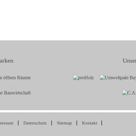
arken
Unser
ressum
Datenschutz
Sitemap
Kontakt
ation
pringen