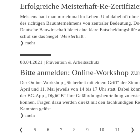
Erfolgreiche Meisterhaft-Re-Zertifizi
Meistens baut man nur einmal im Leben. Und dabei oft ohne 
des richtigen Bauunternehmens von zentraler Bedeutung. D
Deutsche Bauwirtschaft bietet eine klare Entscheidungshilfe a
schuf sie das Siegel "
Meister
haft".
❯
mehr
08.04.2021
|
Prävention & Arbeitsschutz
Bitte anmelden: Online-Workshop zu
Der Online-Workshop „Sicherheit mit einem Griff“ der Zimme
April und 11. Mai jeweils von 14 bis 17 Uhr statt. Dabei kön
der BG-App „DigitGB“ ihre Gefährdungsbeurteilung zu erstelle
können. Fragen dazu werden direkt mit den fachkundigen R
Kempten gelöst.
❯
mehr
❮
5
6
7
8
9
10
11
❯