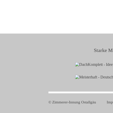
Starke M
© Zimmerer-Innung Ostallgäu
Imp
Navig
übers