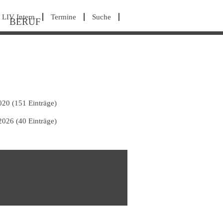
avigation
LIV Intern
Termine
Suche
BERUF
berspringen
020 (151 Einträge)
2026 (40 Einträge)