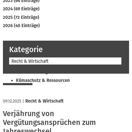
2023 (64 Einträge)
2024 (69 Einträge)
2025 (72 Einträge)
2026 (40 Einträge)
Kategorie
Recht & Wirtschaft
Beruf & Bildung
Klimaschutz & Ressourcen
Normen & Fachregeln
Prävention & Arbeitsschutz
09.12.2025
|
Recht & Wirtschaft
Recht & Wirtschaft
Verjährung von
Soziales & Tarifpolitik
Vergütungsansprüchen zum
Verband & Innungen
Jahreswechsel
Interviews