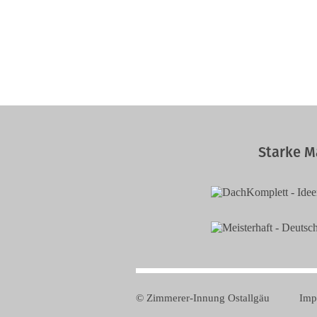
Starke M
© Zimmerer-Innung Ostallgäu
Imp
Navig
übers