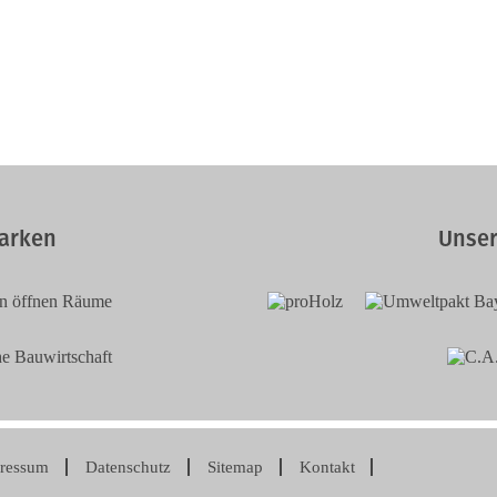
arken
Unser
ressum
Datenschutz
Sitemap
Kontakt
ation
pringen