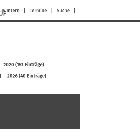
avigation
LIV Intern
Termine
Suche
UF
berspringen
2020 (151 Einträge)
)
2026 (40 Einträge)